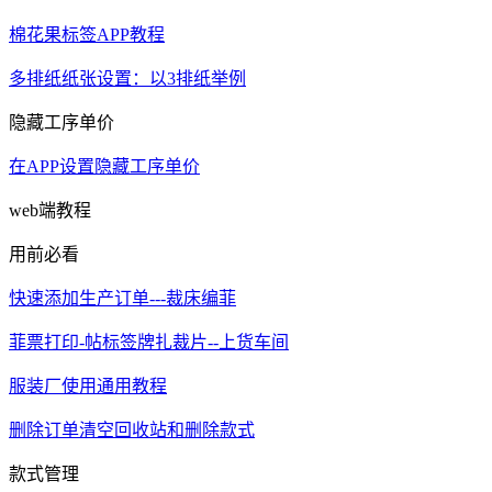
棉花果标签APP教程
多排纸纸张设置：以3排纸举例
隐藏工序单价
在APP设置隐藏工序单价
web端教程
用前必看
快速添加生产订单---裁床编菲
菲票打印-帖标签牌扎裁片--上货车间
服装厂使用通用教程
删除订单清空回收站和删除款式
款式管理