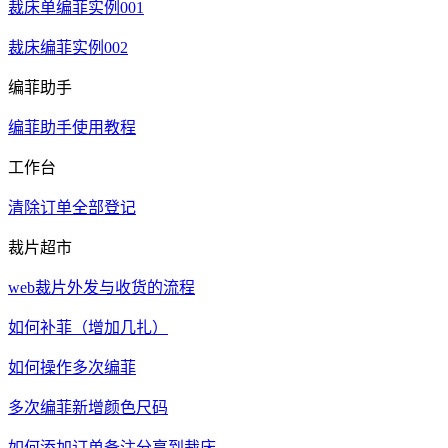
裁床单编菲实例001
裁床编菲实例002
编菲助手
编菲助手使用教程
工作台
清除订单全部登记
裁片超市
web裁片外发与收货的流程
如何补菲（增加几扎）
如何操作多次编菲
多次编菲新增颜色尺码
如何添加订单备注分享到裁床